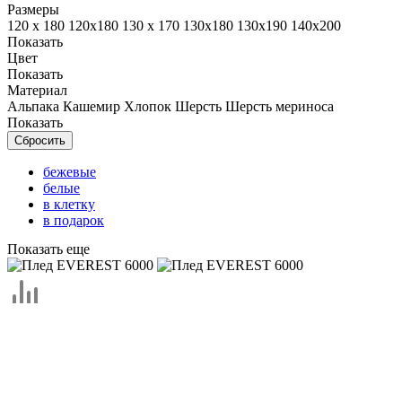
Размеры
120 х 180
120х180
130 х 170
130х180
130х190
140х200
Показать
Цвет
Показать
Материал
Альпака
Кашемир
Хлопок
Шерсть
Шерсть мериноса
Показать
бежевые
белые
в клетку
в подарок
в спальню
Показать еще
вязаные
голубые
двуспальные
двухсторонние
для мужчин
желтые
из шерсти мериноса
кашемировые
коричневые
красные